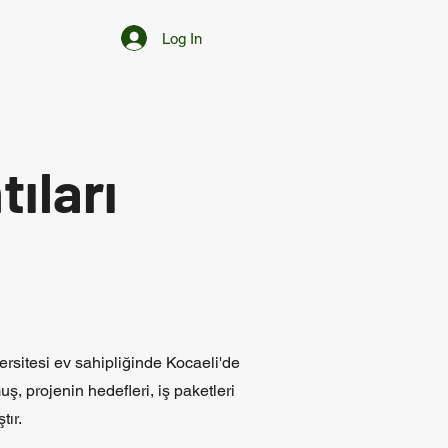
Log In
ıları
rsitesi ev sahipliğinde Kocaeli'de
uş, projenin hedefleri, iş paketleri
tır.