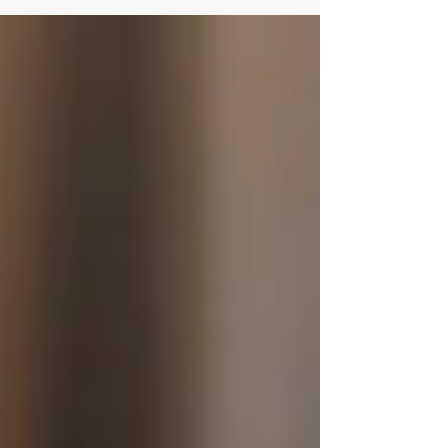
Saat: 16:00 📍 Yer: Dernek Merkezi İlk toplantıda
yeterli çoğunluk sağlanamadığı takdirde, ikinci
toplantı çoğunluk aranmaksızın ilgili mevzuat
hükümleri doğrultusunda gerçekleştirilecektir.
Genel kurul toplantısında derneğimizin faaliyetleri
değerlendirilecek, yönetim ve denetim süre